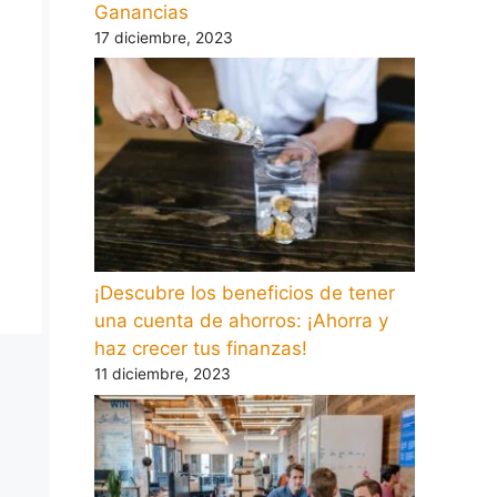
Ganancias
17 diciembre, 2023
¡Descubre los beneficios de tener
una cuenta de ahorros: ¡Ahorra y
haz crecer tus finanzas!
11 diciembre, 2023