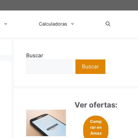
s
Calculadoras
Buscar
Buscar
Ver ofertas:
Comp
rar en
Amaz