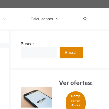
s
Calculadoras
Buscar
Buscar
Ver ofertas:
Comp
rar en
Amaz