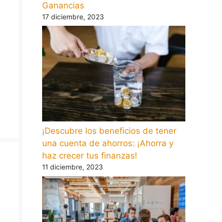
Ganancias
17 diciembre, 2023
¡Descubre los beneficios de tener
una cuenta de ahorros: ¡Ahorra y
haz crecer tus finanzas!
11 diciembre, 2023