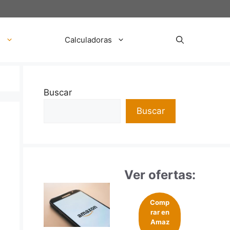
s
Calculadoras
Buscar
Buscar
Ver ofertas:
Comp
rar en
Amaz