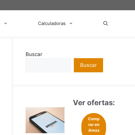
s
Calculadoras
Buscar
Buscar
Ver ofertas:
Comp
rar en
Amaz