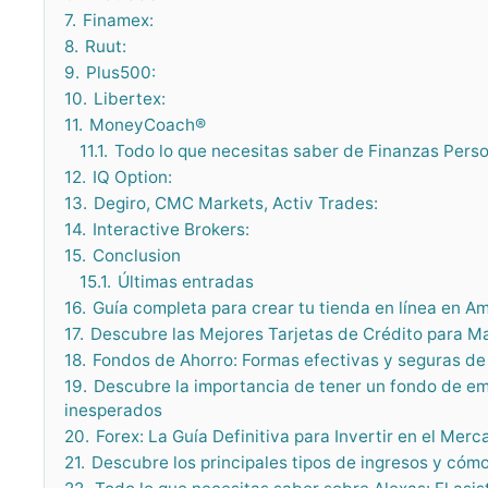
7.
Finamex:
8.
Ruut:
9.
Plus500:
10.
Libertex:
11.
MoneyCoach®
11.1.
Todo lo que necesitas saber de Finanzas Perso
12.
IQ Option:
13.
Degiro, CMC Markets, Activ Trades:
14.
Interactive Brokers:
15.
Conclusion
15.1.
Últimas entradas
16.
Guía completa para crear tu tienda en línea en A
17.
Descubre las Mejores Tarjetas de Crédito para M
18.
Fondos de Ahorro: Formas efectivas y seguras de
19.
Descubre la importancia de tener un fondo de 
inesperados
20.
Forex: La Guía Definitiva para Invertir en el Mer
21.
Descubre los principales tipos de ingresos y cómo