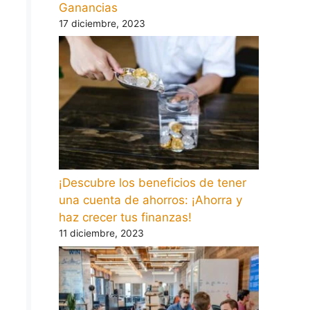
Ganancias
17 diciembre, 2023
¡Descubre los beneficios de tener
una cuenta de ahorros: ¡Ahorra y
haz crecer tus finanzas!
11 diciembre, 2023