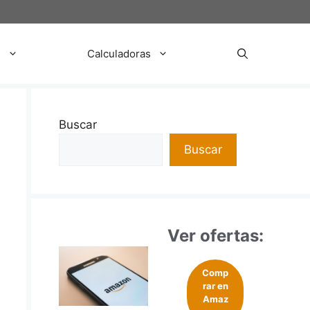
s
Calculadoras
Buscar
Buscar
Ver ofertas:
Comp
rar en
Amaz