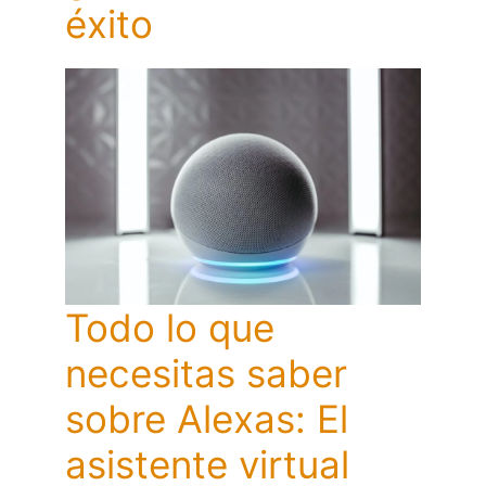
éxito
Todo lo que
necesitas saber
sobre Alexas: El
asistente virtual