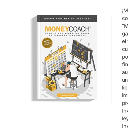
¡M
co
“M
ga
el
cu
po
fi
au
un
li
im
pr
In
le
In