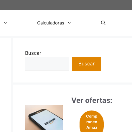
s
Calculadoras
Buscar
Buscar
Ver ofertas:
Comp
rar en
Amaz