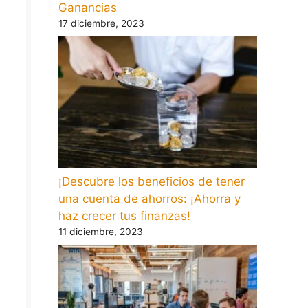
Ganancias
17 diciembre, 2023
¡Descubre los beneficios de tener
una cuenta de ahorros: ¡Ahorra y
haz crecer tus finanzas!
11 diciembre, 2023