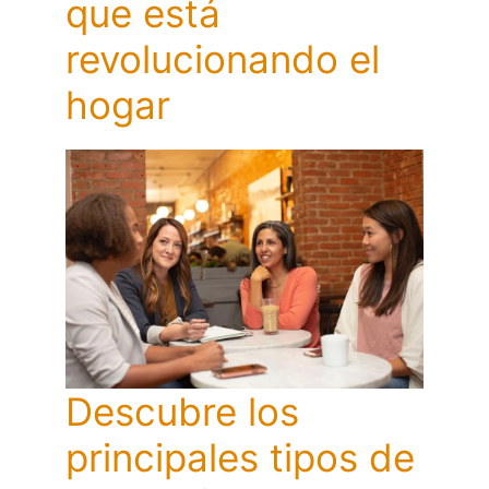
que está
revolucionando el
hogar
Descubre los
principales tipos de