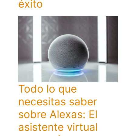
éxito
Todo lo que
necesitas saber
sobre Alexas: El
asistente virtual