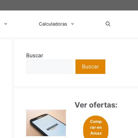
s
Calculadoras
Buscar
Buscar
Ver ofertas:
Comp
rar en
Amaz