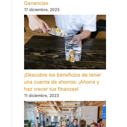
Ganancias
17 diciembre, 2023
¡Descubre los beneficios de tener
una cuenta de ahorros: ¡Ahorra y
haz crecer tus finanzas!
11 diciembre, 2023