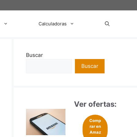
s
Calculadoras
Buscar
Buscar
Ver ofertas:
Comp
rar en
Amaz