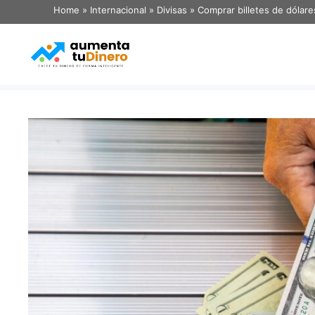
Home
»
Internacional
»
Divisas
»
Comprar billetes de dólare