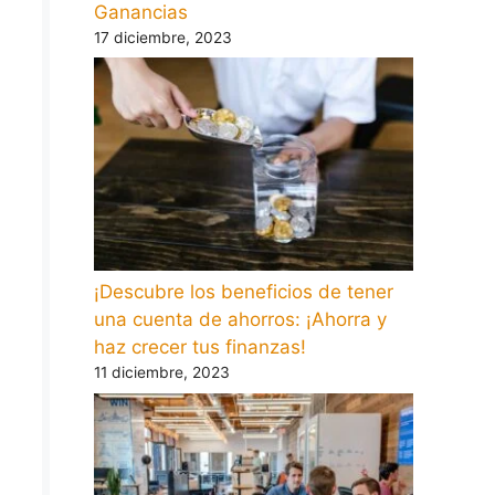
Ganancias
17 diciembre, 2023
¡Descubre los beneficios de tener
una cuenta de ahorros: ¡Ahorra y
haz crecer tus finanzas!
11 diciembre, 2023