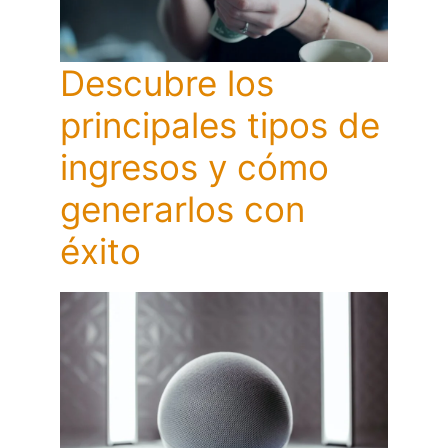
Descubre los
principales tipos de
ingresos y cómo
generarlos con
éxito