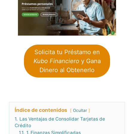
Solicita tu Préstamo en
Kubo Financiero
y Gana
Dinero al Obtenerlo
Índice de contenidos
Ocultar
1.
Las Ventajas de Consolidar Tarjetas de
Crédito
1.1.
1. Finanzas Simplificadas