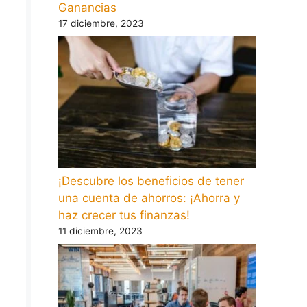
Ganancias
17 diciembre, 2023
¡Descubre los beneficios de tener
una cuenta de ahorros: ¡Ahorra y
haz crecer tus finanzas!
11 diciembre, 2023