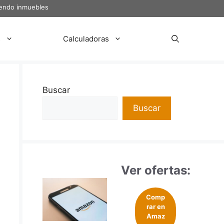
iendo inmuebles
s
Calculadoras
Buscar
Buscar
Ver ofertas:
Comp
rar en
Amaz