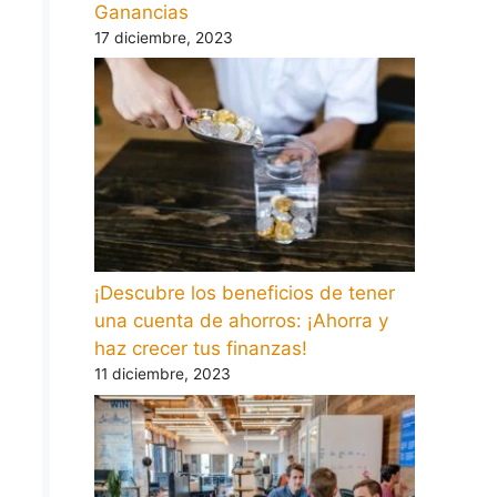
Ganancias
17 diciembre, 2023
¡Descubre los beneficios de tener
una cuenta de ahorros: ¡Ahorra y
haz crecer tus finanzas!
11 diciembre, 2023