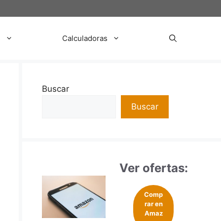
s
Calculadoras
Buscar
Buscar
Ver ofertas:
Comp
rar en
Amaz