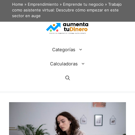
Home
»
Emprendimiento
»
Emprende tu negocio
»
Trabajo
como asistente virtual: Descubre cómo empezar en este
sector en auge
Categorías
Calculadoras