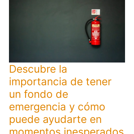
Descubre la
importancia de tener
un fondo de
emergencia y cómo
puede ayudarte en
momentos inesperados