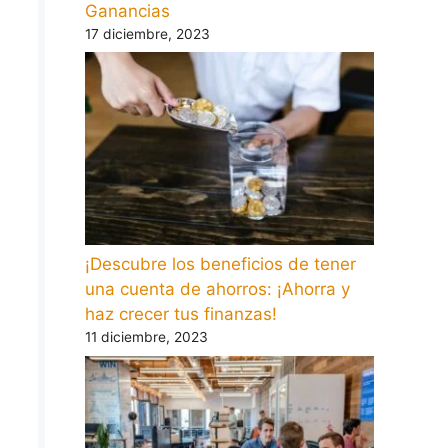
Ganancias
17 diciembre, 2023
¡Descubre los beneficios de tener
una cuenta de ahorros: ¡Ahorra y
haz crecer tus finanzas!
11 diciembre, 2023