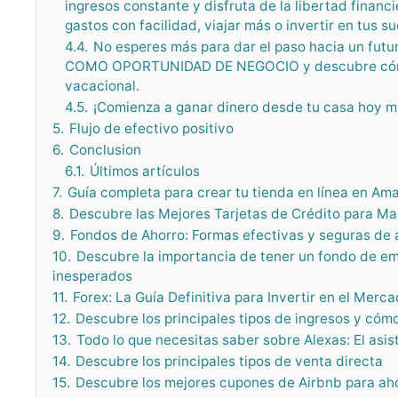
ingresos constante y disfruta de la libertad finan
gastos con facilidad, viajar más o invertir en tus s
4.4.
No esperes más para dar el paso hacia un fut
COMO OPORTUNIDAD DE NEGOCIO y descubre cómo tr
vacacional.
4.5.
¡Comienza a ganar dinero desde tu casa hoy m
5.
Flujo de efectivo positivo
6.
Conclusion
6.1.
Últimos artículos
7.
Guía completa para crear tu tienda en línea en Am
8.
Descubre las Mejores Tarjetas de Crédito para M
9.
Fondos de Ahorro: Formas efectivas y seguras de 
10.
Descubre la importancia de tener un fondo de 
inesperados
11.
Forex: La Guía Definitiva para Invertir en el Merc
12.
Descubre los principales tipos de ingresos y cóm
13.
Todo lo que necesitas saber sobre Alexas: El asis
14.
Descubre los principales tipos de venta directa
15.
Descubre los mejores cupones de Airbnb para aho