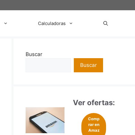
s
Calculadoras
Buscar
Buscar
Ver ofertas:
Comp
rar en
Amaz