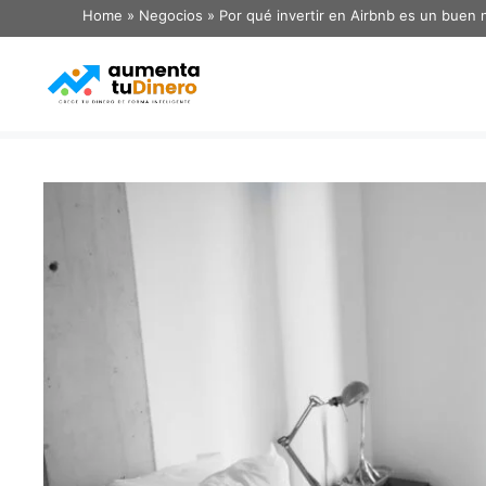
Home
»
Negocios
»
Por qué invertir en Airbnb es un buen 