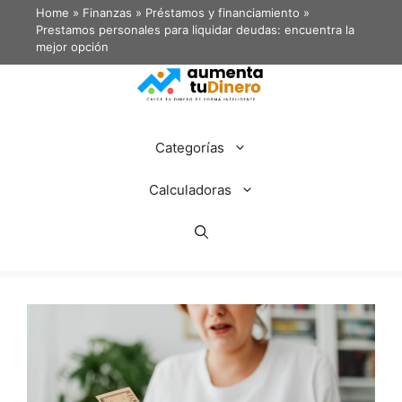
Home
»
Finanzas
»
Préstamos y financiamiento
»
Prestamos personales para liquidar deudas: encuentra la
mejor opción
Categorías
Calculadoras