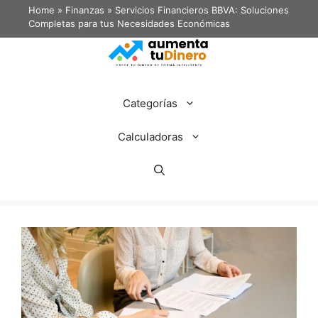
Home
»
Finanzas
»
Servicios Financieros BBVA: Soluciones
Completas para tus Necesidades Económicas
Categorías
Calculadoras