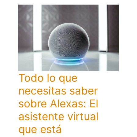
Todo lo que
necesitas saber
sobre Alexas: El
asistente virtual
que está