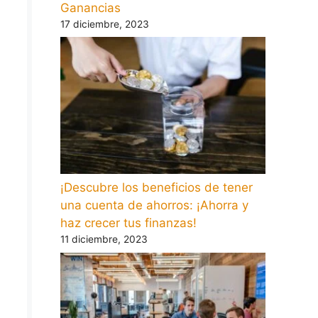
Ganancias
17 diciembre, 2023
¡Descubre los beneficios de tener
una cuenta de ahorros: ¡Ahorra y
haz crecer tus finanzas!
11 diciembre, 2023