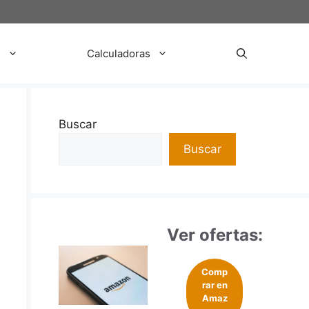
s
Calculadoras
Buscar
Buscar
Ver ofertas:
Comp
rar en
Amaz