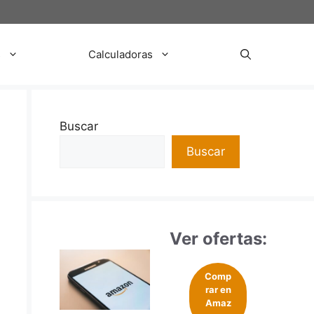
s
Calculadoras
Buscar
Buscar
Ver ofertas:
Comp
rar en
Amaz