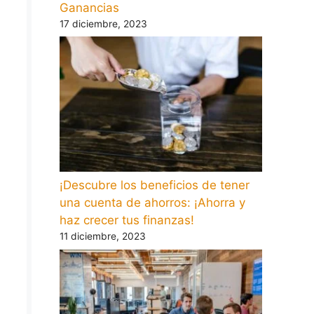
Ganancias
17 diciembre, 2023
¡Descubre los beneficios de tener
una cuenta de ahorros: ¡Ahorra y
haz crecer tus finanzas!
11 diciembre, 2023