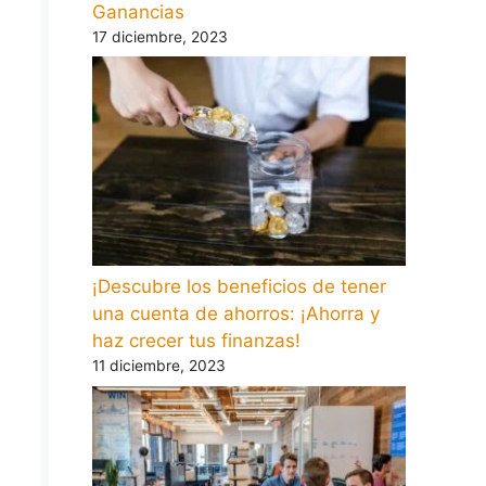
Ganancias
17 diciembre, 2023
¡Descubre los beneficios de tener
una cuenta de ahorros: ¡Ahorra y
haz crecer tus finanzas!
11 diciembre, 2023