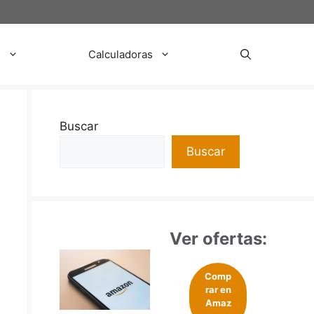
s
Calculadoras
Buscar
Buscar
Ver ofertas:
Comp
rar en
Amaz