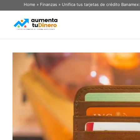
Home
»
Finanzas
»
Unifica tus tarjetas de crédito Banamex: