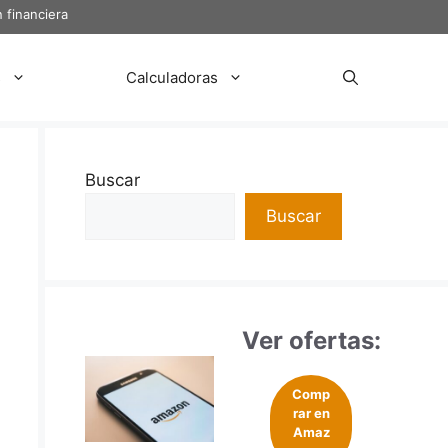
 financiera
s
Calculadoras
Buscar
Buscar
Ver ofertas:
Comp
rar en
Amaz